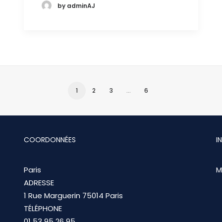
by adminAJ
1
2
3
…
6
COORDONNÉES
I
Paris
M
ADRESSE
1 Rue Marguerin 75014 Paris
TÉLÉPHONE
01 53 95 26 95