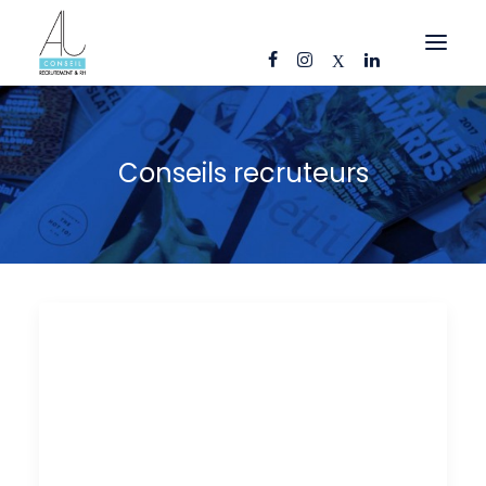
OFFRES D’EMPLOI
Conseils recruteurs
CANDIDATS
ENTREPRISES
NOS FICHES MÉTIERS
AJ CONSEIL
RÉFÉRENCES
ACTUS
CONTACT
FR