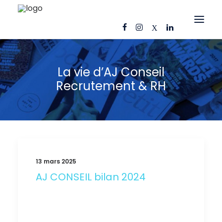
OFFRES D’EMPLOI
La vie d’AJ Conseil
CANDIDATS
Recrutement & RH
ENTREPRISES
NOS FICHES MÉTIERS
AJ CONSEIL
RÉFÉRENCES
13 mars 2025
ACTUS
AJ CONSEIL bilan 2024
CONTACT
FR