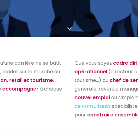
u’une carrière ne se bâtit
Que vous soyez
cadre dir
l
, leader sur le marché du
opérationnel
(directeur d
on, retail et tourisme
,
tourisme…) ou
chef de se
s
accompagner
à chaque
générale, revenue manage
nouvel emploi
ou simple
de consultants
spécialiste
pour
construire ensemble