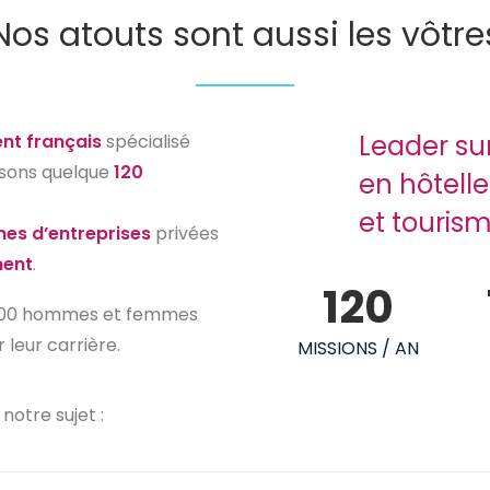
Nos atouts sont aussi les vôtre
Leader su
nt français
spécialisé
isons quelque
120
en hôteller
et tourism
nes d’entreprises
privées
ment
.
120
.000 hommes et femmes
 leur carrière.
MISSIONS / AN
notre sujet :