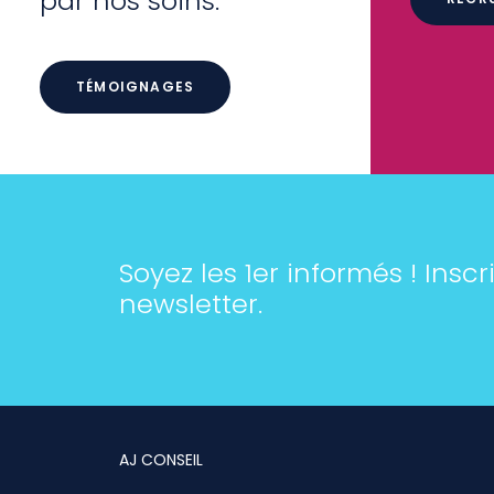
par nos soins.
TÉMOIGNAGES
Soyez les 1er informés ! Insc
newsletter.
AJ CONSEIL