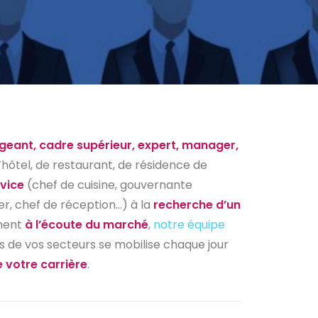
igeant, cadre supérieur, expert, manager,
’hôtel, de restaurant, de résidence de
rvice
(chef de cuisine, gouvernante
r, chef de réception…) à la
recherche d’un
ment
à l’écoute du marché
,
notre équipe
s de vos secteurs se mobilise chaque jour
 votre carrière
.