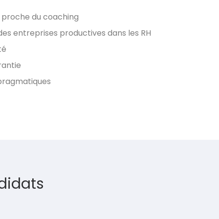
proche du coaching
des entreprises productives dans les RH
té
rantie
 pragmatiques
didats