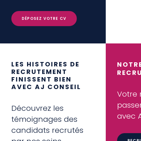
DÉPOSEZ VOTRE CV
LES HISTOIRES DE
NOTRE
RECRUTEMENT
RECR
FINISSENT BIEN
AVEC AJ CONSEIL
Votre
passe
Découvrez les
avec A
témoignages des
candidats recrutés
RECR