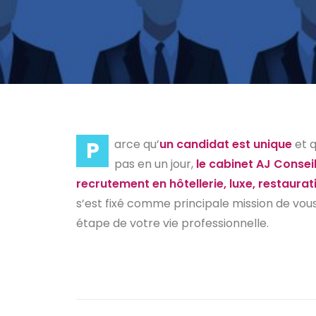
P
arce qu’
un candidat est unique
et q
pas en un jour,
le cabinet AJ Consei
recrutement en hôtellerie, luxe, restaurati
s’est fixé comme principale mission de vou
étape de votre vie professionnelle.