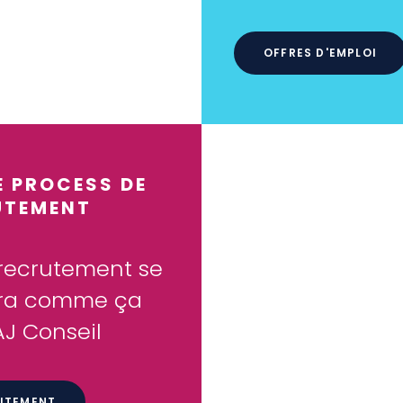
OFFRES D'EMPLOI
 PROCESS DE
UTEMENT
 recrutement se
ra comme ça
J Conseil
UTEMENT