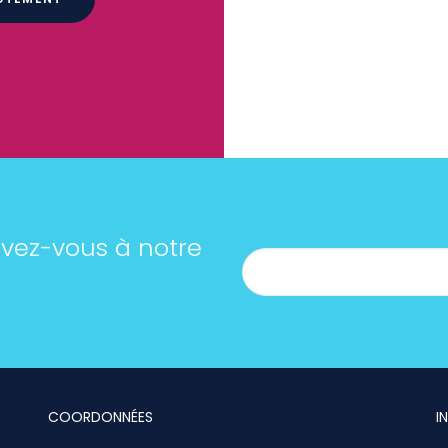
rivez-vous à notre
COORDONNÉES
I