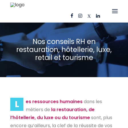
OFFRES D’EMPLOI
Nos conseils RH en
CANDIDATS
restauration, hôtellerie, luxe,
retail et tourisme
ENTREPRISES
NOS FICHES MÉTIERS
AJ CONSEIL
RÉFÉRENCES
ACTUS
L
es ressources humaines
dans les
métiers de
la restauration, de
CONTACT
l’hôtellerie, du luxe ou du tourisme
sont, plus
encore qu’ailleurs, la clef de la réussite de vos
FR