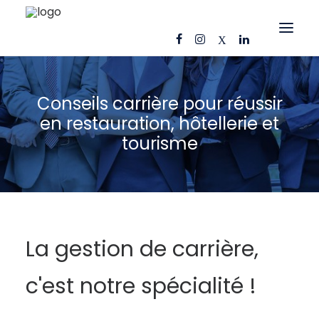
OFFRES D’EMPLOI
Conseils carrière pour réussir
CANDIDATS
en restauration, hôtellerie et
tourisme
ENTREPRISES
NOS FICHES MÉTIERS
AJ CONSEIL
RÉFÉRENCES
La gestion de carrière,
ACTUS
CONTACT
c'est notre spécialité !
FR