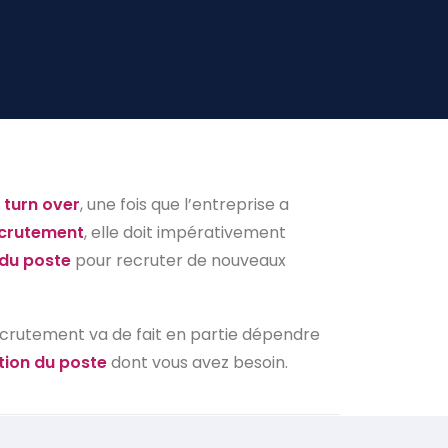
 turn over
, une fois que l’entreprise a
ecrutement
, elle doit impérativement
du poste
pour recruter de nouveaux
ecrutement va de fait en partie dépendre
tion du poste
dont vous avez besoin.