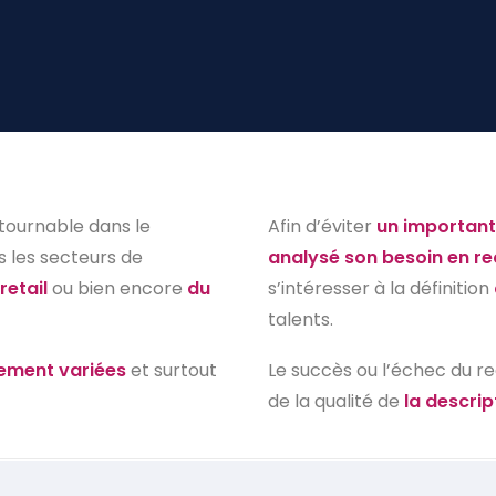
tournable dans le
Afin d’éviter
un important
 les secteurs de
analysé son besoin en r
retail
ou bien encore
du
s’intéresser à la définition
talents.
rement variées
et surtout
Le succès ou l’échec du r
de la qualité de
la descrip