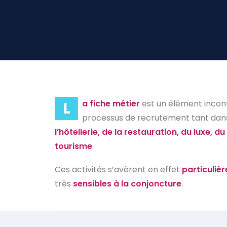
L
a fiche métier
est un élément incon
processus de recrutement tant dans
l’hôtellerie, de la restauration, du luxe, du 
tourisme
.
Ces activités s’avèrent en effet
particuliè
très
sensibles à la conjoncture
.