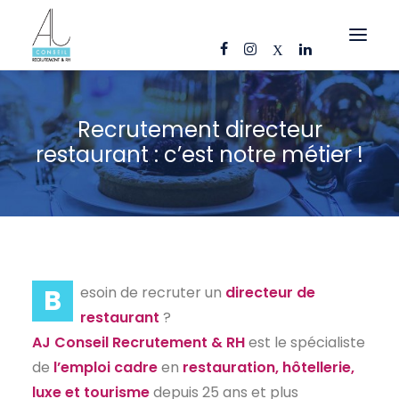
OFFRES D’EMPLOI
Recrutement directeur
CANDIDATS
restaurant : c’est notre métier !
ENTREPRISES
NOS FICHES MÉTIERS
AJ CONSEIL
RÉFÉRENCES
B
esoin de recruter un
directeur de
ACTUS
restaurant
?
AJ Conseil Recrutement & RH
est le spécialiste
CONTACT
de
l’emploi cadre
en
restauration, hôtellerie,
luxe et tourisme
depuis 25 ans et plus
FR