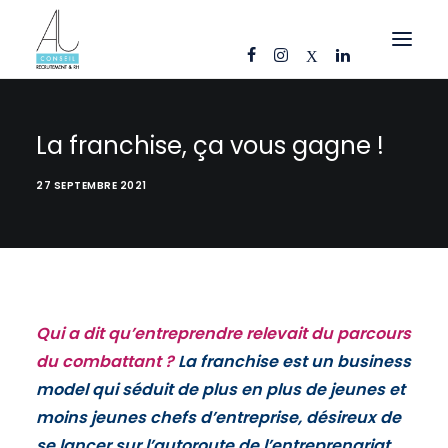
OFFRES D’EMPLOI
La franchise, ça vous gagne !
CANDIDATS
27 SEPTEMBRE 2021
ENTREPRISES
NOS FICHES MÉTIERS
AJ CONSEIL
RÉFÉRENCES
Qui a dit qu’entreprendre relevait du parcours
ACTUS
du combattant ?
La franchise est un business
model qui séduit de plus en plus de jeunes et
CONTACT
moins jeunes chefs d’entreprise, désireux de
FR
se lancer sur l’autoroute de l’entreprenariat,