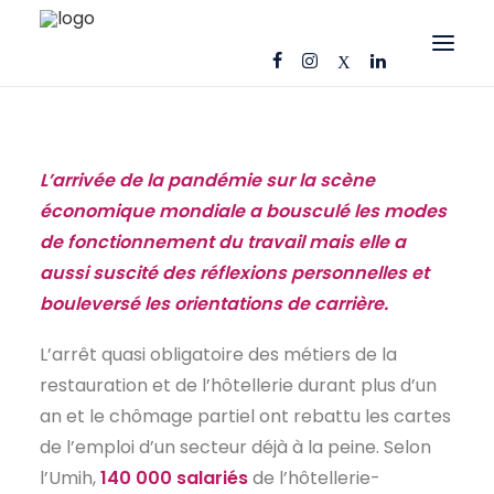
OFFRES D’EMPLOI
CANDIDATS
L’arrivée de la pandémie sur la scène
économique mondiale a bousculé les modes
ENTREPRISES
de fonctionnement du travail mais elle a
NOS FICHES MÉTIERS
aussi suscité des réflexions personnelles et
AJ CONSEIL
bouleversé les orientations de carrière.
RÉFÉRENCES
L’arrêt quasi obligatoire des métiers de la
ACTUS
restauration et de l’hôtellerie durant plus d’un
an et le chômage partiel ont rebattu les cartes
CONTACT
de l’emploi d’un secteur déjà à la peine. Selon
l’Umih,
140 000 salariés
de l’hôtellerie-
FR