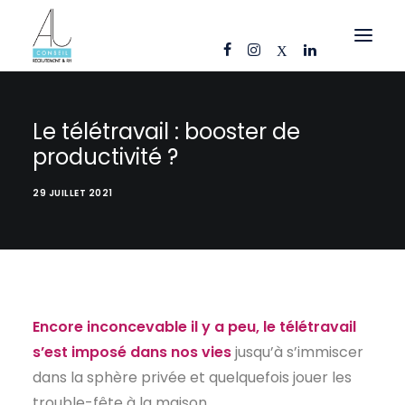
OFFRES D’EMPLOI
Le télétravail : booster de
CANDIDATS
productivité ?
ENTREPRISES
29 JUILLET 2021
NOS FICHES MÉTIERS
AJ CONSEIL
RÉFÉRENCES
ACTUS
Encore inconcevable il y a peu, le télétravail
s’est imposé dans nos vies
jusqu’à s’immiscer
CONTACT
dans la sphère privée et quelquefois jouer les
FR
trouble-fête à la maison.