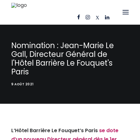
OFFRES D’EMPLOI
Nomination : Jean-Marie Le
CANDIDATS
Gall, Directeur Général de
l'Hôtel Barrière Le Fouquet's
ENTREPRISES
Paris
NOS FICHES MÉTIERS
AJ CONSEIL
9 AOÛT 2021
RÉFÉRENCES
ACTUS
CONTACT
L’Hôtel Barrière Le Fouquet’s Paris
se dote
FR
d’un nouveau Directeur général dès le 1er