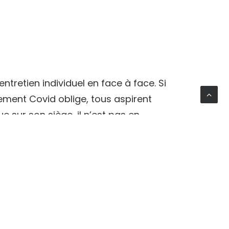
tretien individuel en face à face. Si
nement Covid oblige, tous aspirent
ue sur son siège, il n’est pas en
dimension humaine créée par le