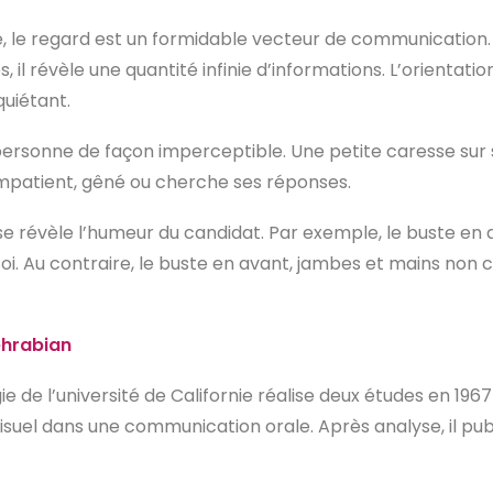
e, le regard est un formidable vecteur de communication. P
il révèle une quantité infinie d’informations. L’orientation
quiétant.
ne personne de façon imperceptible. Une petite caresse su
impatient, gêné ou cherche ses réponses.
 se révèle l’humeur du candidat. Par exemple, le buste en 
 soi. Au contraire, le buste en avant, jambes et mains non 
Mehrabian
e de l’université de Californie réalise deux études en 19
Visuel dans une communication orale. Après analyse, il pub