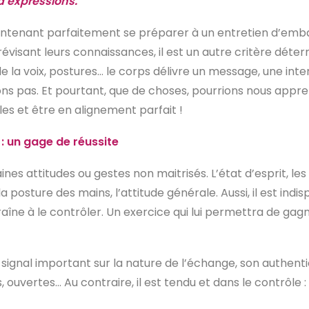
d’expressions.
maintenant parfaitement se préparer à un entretien d’emba
révisant leurs connaissances, il est un autre critère déter
de la voix, postures… le corps délivre un message, une in
ns pas. Et pourtant, que de choses, pourrions nous appr
s et être en alignement parfait !
: un gage de réussite
nes attitudes ou gestes non maitrisés. L’état d’esprit, les
a posture des mains, l’attitude générale. Aussi, il est in
aîne à le contrôler. Un exercice qui lui permettra de gag
 signal important sur la nature de l’échange, son authenticit
uvertes… Au contraire, il est tendu et dans le contrôle : 