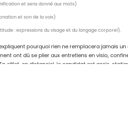
nification et sens donné aux mots)
nation et son de la voix)
titude : expressions du visage et du langage corporel).
xpliquent pourquoi rien ne remplacera jamais un en
ent ont dû se plier aux entretiens en visio, confi
En effet, en distanciel, le candidat est assis, statiq
ue au recruteur une 5ème dimension, celle de la 
TOUTES LES ACTUS