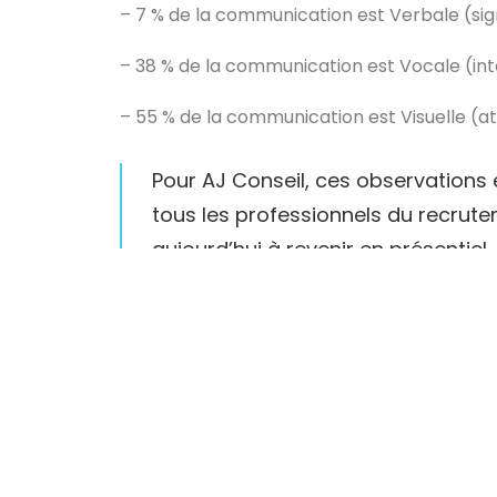
– 7 % de la communication est Verbale (sig
– 38 % de la communication est Vocale (into
– 55 % de la communication est Visuelle (at
Pour AJ Conseil, ces observations e
tous les professionnels du recrutem
aujourd’hui à revenir en présentiel. 
mouvement dans l’espace, il manq
contact intuiti personae.