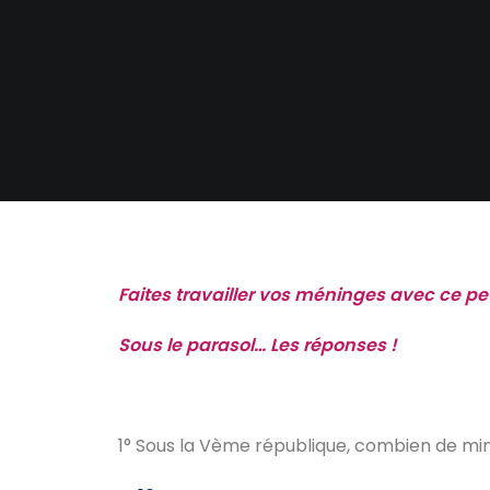
Faites travailler vos méninges avec ce pet
Sous le parasol… Les réponses !
1° Sous la Vème république, combien de min