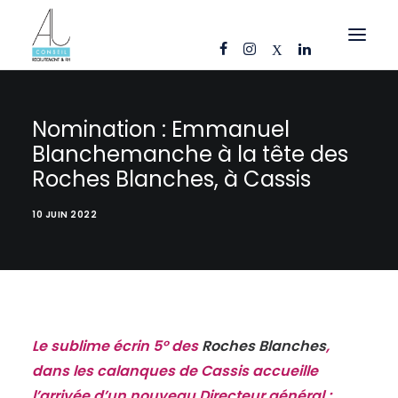
OFFRES D’EMPLOI
Nomination : Emmanuel
CANDIDATS
Blanchemanche à la tête des
Roches Blanches, à Cassis
ENTREPRISES
NOS FICHES MÉTIERS
10 JUIN 2022
AJ CONSEIL
RÉFÉRENCES
ACTUS
Le sublime écrin 5° des
Roches Blanches
,
CONTACT
dans les calanques de Cassis accueille
FR
l’arrivée d’un nouveau Directeur général :