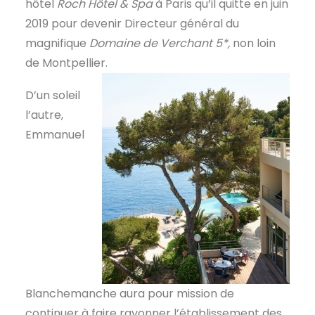
hôtel
Roch Hôtel & Spa
à Paris qu’il quitte en juin
2019 pour devenir Directeur général du
magnifique
Domaine de Verchant 5*,
non loin
de Montpellier.
D’un soleil
l’autre,
Emmanuel
Blanchemanche aura pour mission de
continuer à faire rayonner l’établissement des