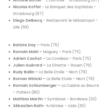
Antoine Botter
– L’Osmose – Strasbourg (67)
Nicolas Koffel
– Le Banquet des Sophistes –
Strasbourg (67)
Diego Delbecq
– Restaurant le Sébastopol –
Lille (59)
Batiste Day –
Paris (75)
Romain Mahi –
Maguey – Paris (75)
Adrien Cachot –
La Condesa – Paris (75)
Julien Guérard –
La Dînette – Rouen (76)
Rudy Ballin –
La Belle Etoile – Niort (79)
Roman Winicki –
La Belle Etoile – Niort (79)
Romain Schlumberger –
La Cuisine au Beurre
– Poitiers (86)
Mathias Martin –
Symbiose – Bordeaux (33)
Sébastien Rath-
Artémise – Uzès (30)