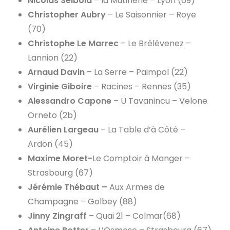
Nicolas Seibold
– la Mutinerie – Lyon (69)
Christopher Aubry
– Le Saisonnier – Roye
(70)
Christophe Le Marrec
– Le Brélévenez –
Lannion (22)
Arnaud Davin
– La Serre – Paimpol (22)
Virginie Giboire
– Racines – Rennes (35)
Alessandro Capone
– U Tavanincu – Velone
Orneto (2b)
Aurélien Largeau
– La Table d’à Côté –
Ardon (45)
Maxime Moret-
Le Comptoir à Manger –
Strasbourg (67)
Jérémie Thébaut –
Aux Armes de
Champagne – Golbey (88)
Jinny Zingraff
– Quai 21 – Colmar(68)