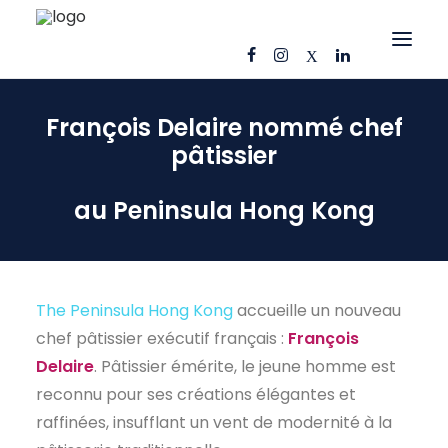
François Delaire nommé chef
OFFRES D’EMPLOI
pâtissier
CANDIDATS
ENTREPRISES
au Peninsula Hong Kong
NOS FICHES MÉTIERS
AJ CONSEIL
RÉFÉRENCES
The Peninsula Hong Kong
accueille un nouveau
chef pâtissier exécutif français :
François
ACTUS
Delaire
. Pâtissier émérite, le jeune homme est
CONTACT
reconnu pour ses créations élégantes et
raffinées, insufflant un vent de modernité à la
FR