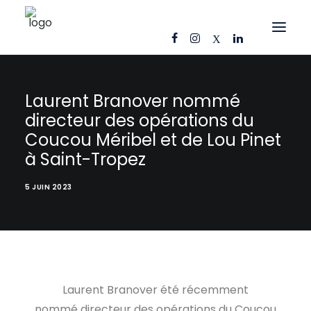
OFFRES D’EMPLOI
Laurent Branover nommé
CANDIDATS
directeur des opérations du
Coucou Méribel et de Lou Pinet
ENTREPRISES
à Saint-Tropez
NOS FICHES MÉTIERS
AJ CONSEIL
5 JUIN 2023
RÉFÉRENCES
ACTUS
CONTACT
Laurent Branover été récemment
FR
nommé directeur des opérations du Coucou