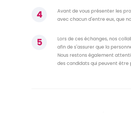
Avant de vous présenter les pro
avec chacun d'entre eux, que nou
Lors de ces échanges, nos col
afin de s'assurer que la personn
Nous restons également attenti
des candidats qui peuvent être 
Notre connaissance du marché de l’emploi s
PACA nous permet de prendre en compte 
actuel et les difficultés de recrutement dans