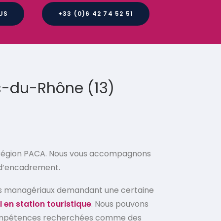
US
+33 (0)6 42 74 52 51
es-du-Rhône (13)
la région PACA. Nous vous accompagnons
 d’encadrement.
ostes managériaux demandant une certaine
l en station touristique
. Nous pouvons
 compétences recherchées comme des