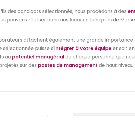
fils des candidats sélectionnés, nous procédons à des
en
s pouvons réaliser dans nos locaux situés près de Marsei
laborateurs attachent également une grande importance
e sélectionnée puisse s'
intégrer à votre équipe
et soit e
fs au
potentiel managérial
de chaque personne que nous 
projetés sur des
postes de management
de haut niveau.
ur Marseille et la région
le climat économique
Depuis 19
 le milieu de l’hôtellerie.