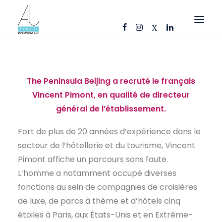
OFFRES D’EMPLOI
CANDIDATS
The Peninsula Beijing a recruté le français
Vincent Pimont, en qualité de directeur
ENTREPRISES
général de l’établissement.
NOS FICHES MÉTIERS
Fort de plus de 20 années d’expérience dans le
AJ CONSEIL
secteur de l’hôtellerie et du tourisme, Vincent
RÉFÉRENCES
Pimont affiche un parcours sans faute.
ACTUS
L’homme a notamment occupé diverses
fonctions au sein de compagnies de croisières
CONTACT
de luxe, de parcs à thème et d’hôtels cinq
étoiles à Paris, aux États-Unis et en Extrême-
FR