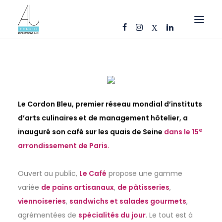
OFFRES D’EMPLOI
CANDIDATS
ENTREPRISES
Le
Cordon
Bleu
, premier réseau mondial d’instituts
NOS FICHES MÉTIERS
d’arts culinaires et de management hôtelier, a
e
inauguré son café sur les quais de Seine
dans le 15
AJ CONSEIL
arrondissement de Paris.
RÉFÉRENCES
ACTUS
Ouvert au public,
Le Café
propose une gamme
variée
de pains artisanaux
,
de pâtisseries
,
CONTACT
viennoiseries
,
sandwichs et salades gourmets
,
agrémentées de
spécialités du jour
. Le tout est à
FR