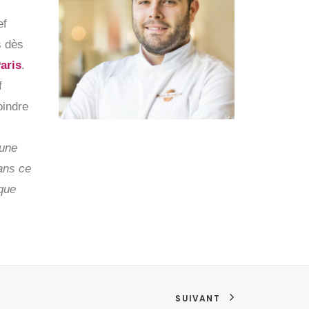
ef
s dès
aris
.
f
oindre
 une
ans ce
 que
SUIVANT