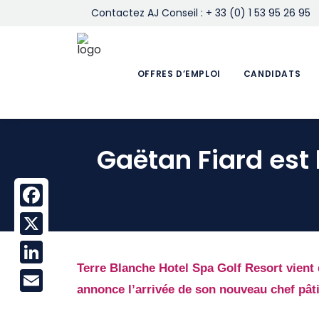
Contactez AJ Conseil : + 33 (0) 1 53 95 26 95
OFFRES D’EMPLOI
CANDIDATS
Gaëtan Fiard est 
Facebook
X
Terre Blanche Hotel Spa Golf Resort
vient 
LinkedIn
annonce l’arrivée de son nouveau chef pâti
Email