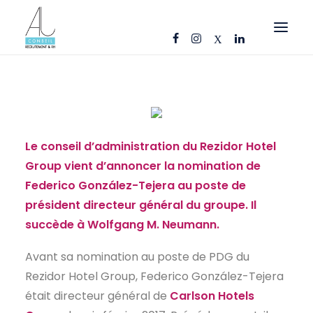
OFFRES D’EMPLOI
CANDIDATS
ENTREPRISES
Le conseil d’administration du Rezidor Hotel
NOS FICHES MÉTIERS
Group vient d’annoncer la nomination de
Federico González-Tejera au poste de
AJ CONSEIL
président directeur général du groupe. Il
RÉFÉRENCES
succède à Wolfgang M. Neumann.
ACTUS
Avant sa nomination au poste de PDG du
CONTACT
Rezidor Hotel Group, Federico González-Tejera
était directeur général de
Carlson Hotels
FR