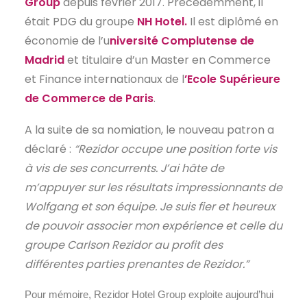
Group
depuis février 2017. Précédemment, il
EN
était PDG du groupe
NH Hotel.
Il est diplômé en
économie de l’u
niversité Complutense de
Madrid
et titulaire d’un Master en Commerce
et Finance internationaux de l
’Ecole Supérieure
de Commerce de Paris
.
A la suite de sa nomiation, le nouveau patron a
déclaré :
“Rezidor occupe une position forte vis
à vis de ses concurrents. J’ai hâte de
m’appuyer sur les résultats impressionnants de
Wolfgang et son équipe. Je suis fier et heureux
de pouvoir associer mon expérience et celle du
groupe Carlson Rezidor au profit des
différentes parties prenantes de Rezidor.”
Pour mémoire, Rezidor Hotel Group exploite aujourd’hui