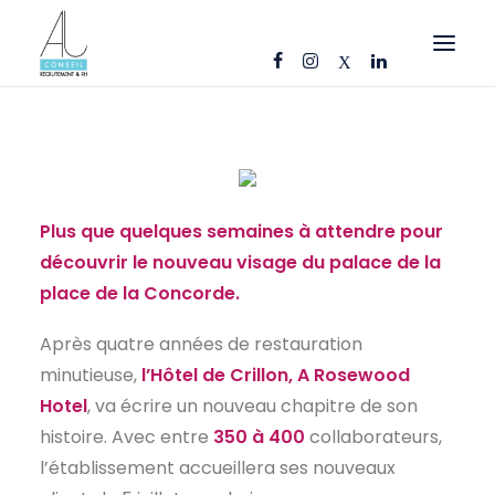
OFFRES D’EMPLOI
CANDIDATS
ENTREPRISES
Plus que quelques semaines à attendre pour
NOS FICHES MÉTIERS
découvrir le nouveau visage du palace de la
place de la Concorde.
AJ CONSEIL
RÉFÉRENCES
Après quatre années de restauration
minutieuse,
l’Hôtel de Crillon, A Rosewood
ACTUS
Hotel
, va écrire un nouveau chapitre de son
CONTACT
histoire. Avec entre
350 à 400
collaborateurs,
l’établissement accueillera ses nouveaux
FR