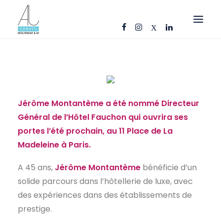
OFFRES D’EMPLOI
CANDIDATS
ENTREPRISES
Jérôme Montantème a été nommé Directeur
NOS FICHES MÉTIERS
Général de l’Hôtel Fauchon qui ouvrira ses
portes l’été prochain, au 11 Place de La
AJ CONSEIL
Madeleine à Paris.
RÉFÉRENCES
A 45 ans,
Jérôme Montantème
bénéficie d’un
ACTUS
solide parcours dans l’hôtellerie de luxe, avec
CONTACT
des expériences dans des établissements de
prestige.
FR