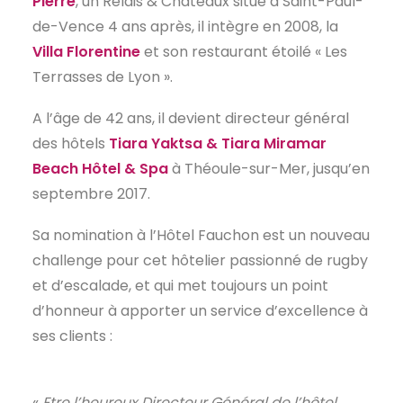
Pierre
, un Relais & Châteaux situé à Saint-Paul-
de-Vence 4 ans après, il intègre en 2008, la
Villa Florentine
et son restaurant étoilé « Les
Terrasses de Lyon ».
A l’âge de 42 ans, il devient directeur général
des hôtels
Tiara Yaktsa & Tiara Miramar
Beach Hôtel & Spa
à Théoule-sur-Mer, jusqu’en
septembre 2017.
Sa nomination à l’Hôtel Fauchon est un nouveau
challenge pour cet hôtelier passionné de rugby
et d’escalade, et qui met toujours un point
d’honneur à apporter un service d’excellence à
ses clients :
«
Etre l’heureux Directeur Général de l’hôtel