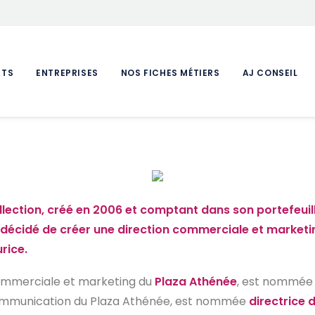
ATS
ENTREPRISES
NOS FICHES MÉTIERS
AJ CONSEIL
lection, créé en 2006 et comptant dans son portefeuill
 a décidé de créer une direction commerciale et marke
urice.
commerciale et marketing du
Plaza Athénée
, est nommé
 communication du Plaza Athénée, est nommée
directrice