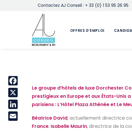
Contactez AJ Conseil : + 33 (0) 1 53 95 26 95
OFFRES D’EMPLOI
CANDID
Le groupe d’hôtels de luxe Dorchester Col
Facebook
prestigieux en Europe et aux États-Unis
X
parisiens : L’Hôtel Plaza Athénée et Le Me
LinkedIn
Béatrice David
, actuellement directrice 
Email
France
.
Isabelle Maurin
, directrice de la