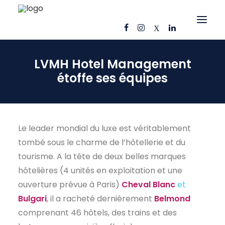
LVMH Hotel Management
OFFRES D’EMPLOI
étoffe ses équipes
CANDIDATS
ENTREPRISES
NOS FICHES MÉTIERS
Le leader mondial du luxe est véritablement
AJ CONSEIL
tombé sous le charme de l’hôtellerie et du
RÉFÉRENCES
tourisme. A la tête de deux belles marques
hôtelières (4 unités en exploitation et une
ACTUS
ouverture prévue à Paris)
Cheval Blanc
et
CONTACT
Bulgari
, il a racheté dernièrement
Belmond
comprenant 46 hôtels, des trains et des
FR