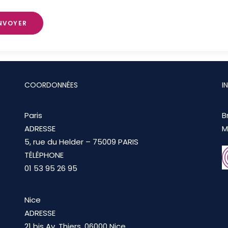
NVOYER
COORDONNÉES
I
Paris
B
ADRESSE
M
5, rue du Helder – 75009 PARIS
TÉLÉPHONE
01 53 95 26 95
Nice
ADRESSE
21 bis Av. Thiers, 06000 Nice