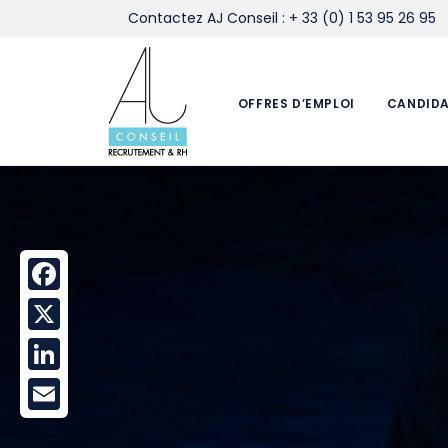
Contactez AJ Conseil : + 33 (0) 1 53 95 26 95
OFFRES D’EMPLOI
CANDID
Facebook
X
LinkedIn
Email