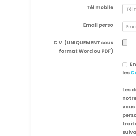
Tél mobile
Email perso
C.V. (UNIQUEMENT sous
format Word ou PDF)
En 
les
Co
Les d
notre
vous 
perso
trait
suiva