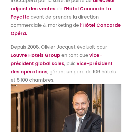
Il occupera par la suite, le poste de
directeur
adjoint des ventes
de
l’Hôtel Concorde La
Fayette
avant de prendre la direction
commerciale & marketing de
l’Hôtel Concorde
Opéra.
Depuis 2008, Olivier Jacquet évoluait pour
Louvre Hotels Group
en tant que
vice-
président global sales
, puis
vice-président
des opérations
, gérant un parc de 106 hôtels
et 8.100 chambres.