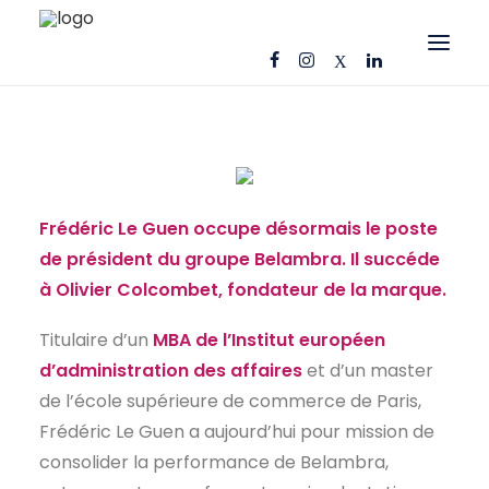
OFFRES D’EMPLOI
CANDIDATS
ENTREPRISES
Frédéric Le Guen occupe désormais le poste
NOS FICHES MÉTIERS
de président du groupe Belambra. Il succéde
à Olivier Colcombet, fondateur de la marque.
AJ CONSEIL
RÉFÉRENCES
Titulaire d’un
MBA de l’Institut européen
d’administration des affaires
et d’un master
ACTUS
de l’école supérieure de commerce de Paris,
CONTACT
Frédéric Le Guen a aujourd’hui pour mission de
consolider la performance de Belambra,
FR