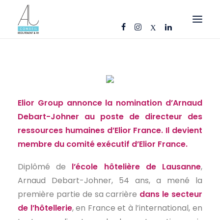
OFFRES D’EMPLOI
CANDIDATS
ENTREPRISES
Elior Group annonce la nomination d’Arnaud
NOS FICHES MÉTIERS
Debart-Johner au poste de directeur des
ressources humaines d’Elior France. Il devient
AJ CONSEIL
membre du comité exécutif d’Elior France.
RÉFÉRENCES
Diplômé de
l’école hôtelière de Lausanne
,
ACTUS
Arnaud Debart-Johner, 54 ans, a mené la
CONTACT
première partie de sa carrière
dans le secteur
de l’hôtellerie
, en France et à l’international, en
FR