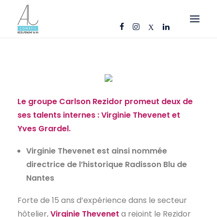
OFFRES D’EMPLOI
CANDIDATS
ENTREPRISES
Le groupe Carlson Rezidor promeut deux de
NOS FICHES MÉTIERS
ses talents internes : Virginie Thevenet et
Yves Grardel.
AJ CONSEIL
RÉFÉRENCES
Virginie Thevenet est ainsi nommée
d
irectrice de l’historique Radisson Blu de
ACTUS
Nantes
CONTACT
Forte de 15 ans d’expérience dans le secteur
FR
hôtelier,
Virginie
Thevenet
a rejoint le Rezidor