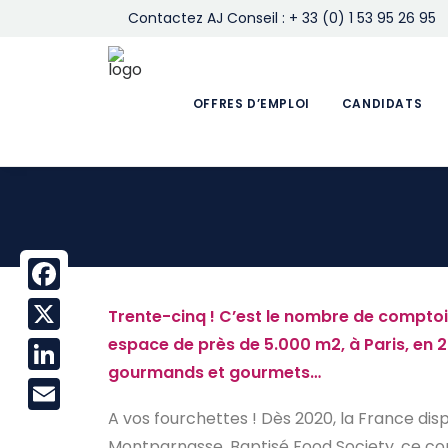
Contactez AJ Conseil : + 33 (0) 1 53 95 26 95
OFFRES D’EMPLOI
CANDIDATS
Facebook
Trente-cinq ! C’est le nombre de compto
espace de près de 5.000 m2, à Paris, en 2
X
gourmands et gourmets…
LinkedIn
A vos fourchettes ! Dès 2020, la France dis
Email
Montparnasse. Baptisé Food Society, ce c