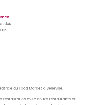
damco-
ar, des
e un
réatrice du Food Market à Belleville.
la restauration avec douze restaurants et