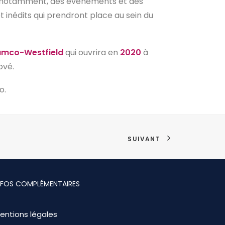
ec notamment, des événements et des
t inédits qui prendront place au sein du
amco-Westfield
qui ouvrira en
2020
à
ové.
o.
SUIVANT
NFOS COMPLÉMENTAIRES
entions légales