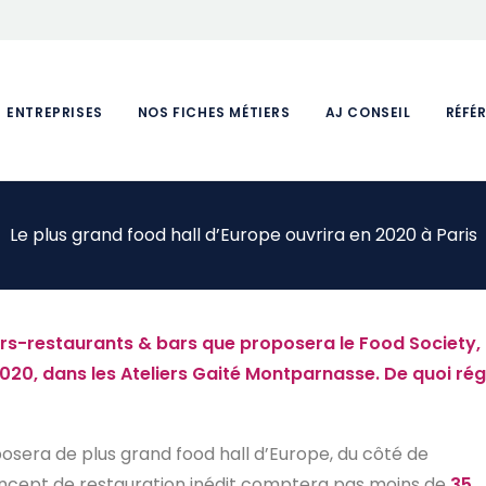
ENTREPRISES
NOS FICHES MÉTIERS
AJ CONSEIL
RÉFÉ
Le plus grand food hall d’Europe ouvrira en 2020 à Paris
irs-restaurants & bars que proposera le Food Society,
020, dans les Ateliers Gaité Montparnasse. De quoi rég
posera de plus grand food hall d’Europe, du côté de
oncept de restauration inédit comptera pas moins de
35