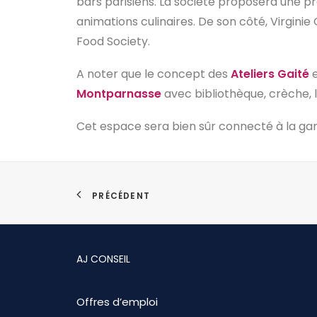
bars parisiens. La société proposera une
animations culinaires. De son côté, Virginie
Food Society.
A noter que le concept des
Ateliers Gaité
e
Montparnasse
avec bibliothèque, crèche,
Cet espace sera bien sûr connecté à la ga
PRÉCÉDENT
AJ CONSEIL
Offres d’emploi