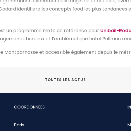
 programmation événementielle originale et décalée, av
 Godard identifiera les concepts food les plus tendances e
st un programme mixte de référence pour
Unibail-Rod
 logements, bureaux et l’emblématique hôtel Pullman rén
re Montparnasse et accessible également depuis le métr
TOUTES LES ACTUS
COORDONNÉES
I
Paris
M