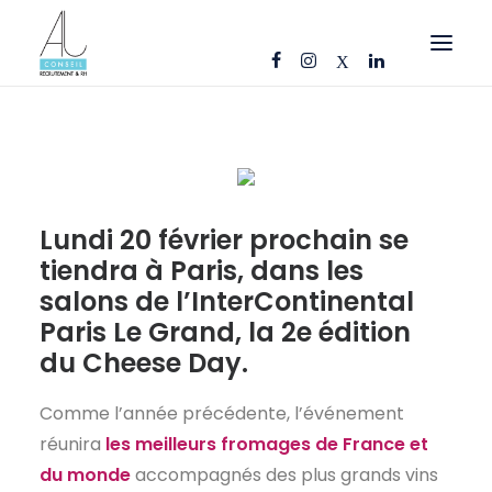
OFFRES D’EMPLOI
CANDIDATS
ENTREPRISES
Lundi 20 février prochain se
NOS FICHES MÉTIERS
tiendra à Paris, dans
les
AJ CONSEIL
salons de l’InterContinental
Paris Le Grand
, la 2e édition
RÉFÉRENCES
du Cheese Day.
ACTUS
Comme l’année précédente, l’événement
CONTACT
réunira
les meilleurs fromages de France et
du monde
accompagnés des plus grands vins
FR