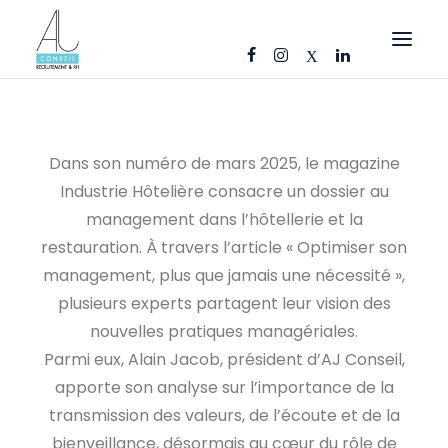
OFFRES D’EMPLOI
CANDIDATS
Dans son numéro de mars 2025, le magazine
Industrie Hôtelière consacre un dossier au
ENTREPRISES
management dans l’hôtellerie et la
NOS FICHES MÉTIERS
restauration. À travers l’article « Optimiser son
AJ CONSEIL
management, plus que jamais une nécessité »,
plusieurs experts partagent leur vision des
RÉFÉRENCES
nouvelles pratiques managériales.
ACTUS
Parmi eux, Alain Jacob, président d’AJ Conseil,
apporte son analyse sur l’importance de la
CONTACT
transmission des valeurs, de l’écoute et de la
FR
bienveillance, désormais au cœur du rôle de