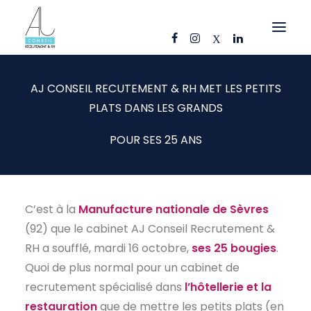
OFFRES D’EMPLOI
AJ CONSEIL RECUTEMENT & RH MET LES PETITS
PLATS DANS LES GRANDS
CANDIDATS
ENTREPRISES
POUR SES 25 ANS
NOS FICHES MÉTIERS
AJ CONSEIL
C’est à la
Manufacture nationale de Sèvres
RÉFÉRENCES
(92) que le cabinet AJ Conseil Recrutement &
ACTUS
RH a soufflé, mardi 16 octobre,
ses 25 bougies
.
Quoi de plus normal pour un cabinet de
CONTACT
recrutement spécialisé dans
l’hôtellerie et la
FR
restauration
que de mettre les petits plats (en