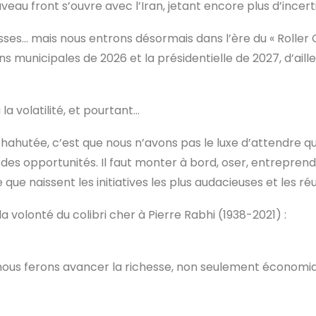
au front s’ouvre avec l’Iran, jetant encore plus d’incert
sses… mais nous entrons désormais dans l’ère du « Roller C
s municipales de 2026 et la présidentielle de 2027, d’aill
 la volatilité, et pourtant…
hahutée, c’est que nous n’avons pas le luxe d’attendre que
in des opportunités. Il faut monter à bord, oser, entrepre
 que naissent les initiatives les plus audacieuses et les ré
la volonté du colibri cher à Pierre Rabhi (1938-2021) :
, nous ferons avancer la richesse, non seulement économiq