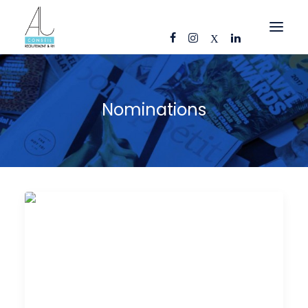
OFFRES D’EMPLOI
Nominations
CANDIDATS
ENTREPRISES
NOS FICHES MÉTIERS
AJ CONSEIL
RÉFÉRENCES
ACTUS
CONTACT
FR